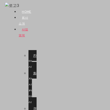
HOME
회사
소개
사업
영역
칸
막
이
화
장
실
칸
막
이
경