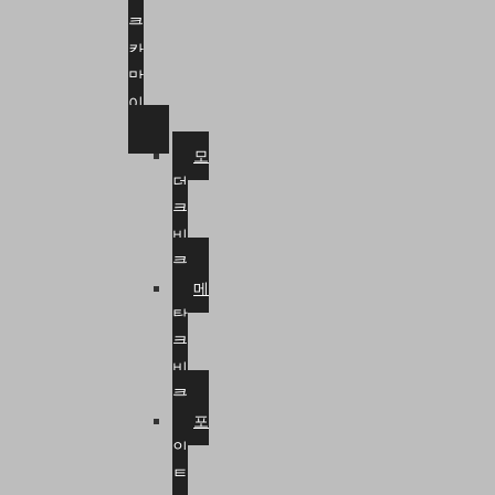
클
칸
막
이
모
던
큐
비
클
메
탈
큐
비
클
포
인
트