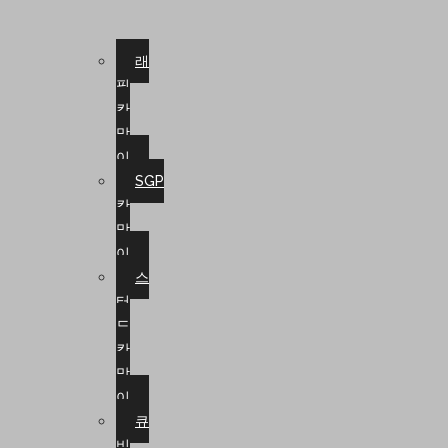
래
핑
칸
막
이
SGP
칸
막
이
스
터
드
칸
막
이
큐
비