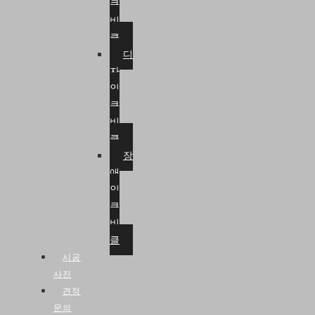
큐
비
클
디
자
인
큐
비
클
장
애
인
큐
비
클
시공
사진
견적
문의