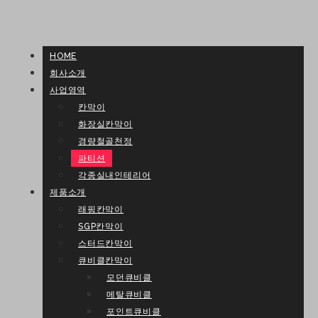
HOME
회사소개
사업영역
칸막이
화장실칸막이
경량철골천정
파티션
각종실내인테리어
제품소개
래핑칸막이
SGP칸막이
스터드칸막이
큐비클칸막이
모던큐비클
메탈큐비클
포인트큐비클