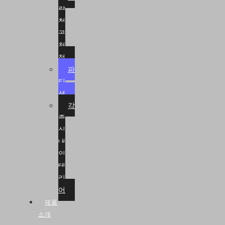
량
철
골
천
정
파
티
션
각
종
실
내
인
테
리
어
제품
소개