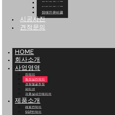
포인트큐비클
디자인큐비클
장애인큐비클
시공사진
견적문의
HOME
회사소개
사업영역
칸막이
화장실칸막이
경량철골천정
파티션
각종실내인테리어
제품소개
래핑칸막이
SGP칸막이