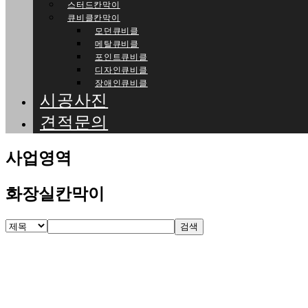
스터드칸막이
큐비클칸막이
모던큐비클
메탈큐비클
포인트큐비클
디자인큐비클
장애인큐비클
시공사진
견적문의
사업영역
화장실칸막이
검색