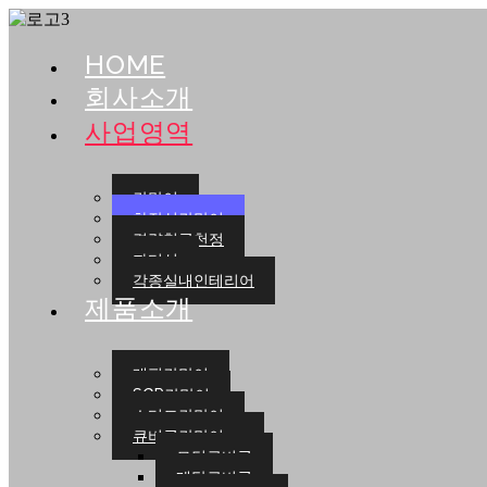
HOME
회사소개
사업영역
칸막이
화장실칸막이
경량철골천정
파티션
각종실내인테리어
제품소개
래핑칸막이
SGP칸막이
스터드칸막이
큐비클칸막이
모던큐비클
메탈큐비클